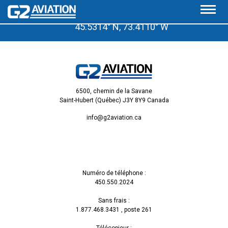
À quelques pas de l’aéroport de Saint-Hubert, Qc.
45.5314° N, 73.4110° W
6500, chemin de la Savane
Saint-Hubert (Québec) J3Y 8Y9 Canada
info@g2aviation.ca
Numéro de téléphone :
450.550.2024
Sans frais :
1.877.468.3431
, poste 261
Télécopieur :