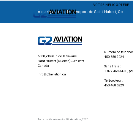
VOTRE HÉLICOPTÈRE
À quelques pas de l’aéroport de Saint-Hubert, Qc.
Numéro de téléphon
6500, chemin de la Savane
450.550.2024
Saint-Hubert (Québec) J3Y 8Y9
Canada
Sans frais :
1.877.468.3431
, po
info@g2aviation.ca
Télécopieur :
450.468.5229
Tous droits réservés.
G2 Aviation
, 2026.