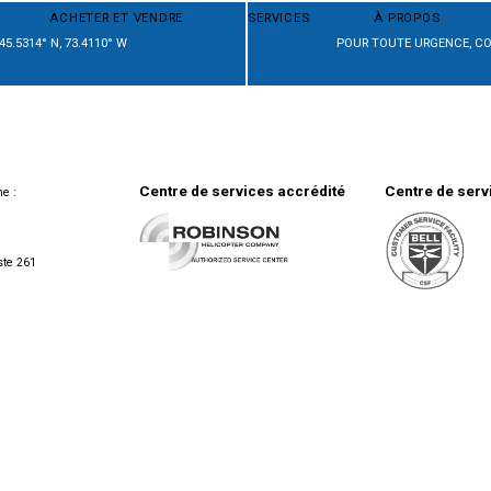
ACHETER ET VENDRE
SERVICES
À PROPOS
45.5314° N, 73.4110° W
POUR TOUTE URGENCE, CO
Centre de services accrédité
Centre de serv
e :
ste 261