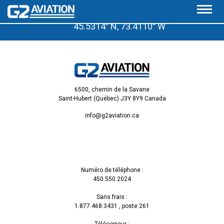
À quelques pas de l’aéroport de Saint-Hubert, Qc.
45.5314° N, 73.4110° W
6500, chemin de la Savane
Saint-Hubert (Québec) J3Y 8Y9 Canada
info@g2aviation.ca
Numéro de téléphone :
450.550.2024
Sans frais :
1.877.468.3431
, poste 261
Télécopieur :