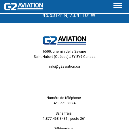
À quelques pas de l’aéroport de Saint-Hubert, Qc.
45.5314° N, 73.4110° W
6500, chemin de la Savane
Saint-Hubert (Québec) J3Y 8Y9 Canada
info@g2aviation.ca
Numéro de téléphone :
450.550.2024
Sans frais :
1.877.468.3431
, poste 261
Télécopieur :