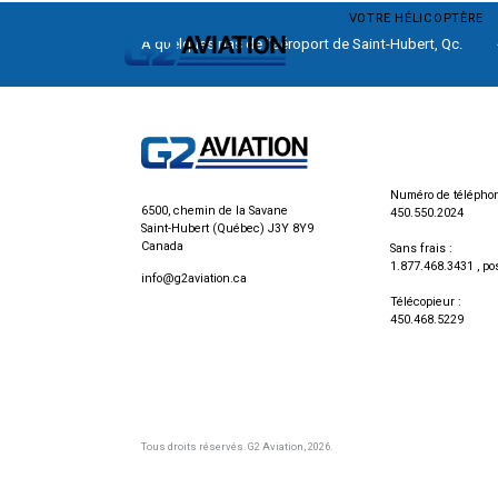
VOTRE HÉLICOPTÈRE
À quelques pas de l’aéroport de Saint-Hubert, Qc.
Numéro de téléphon
6500, chemin de la Savane
450.550.2024
Saint-Hubert (Québec) J3Y 8Y9
Canada
Sans frais :
1.877.468.3431
, po
info@g2aviation.ca
Télécopieur :
450.468.5229
Tous droits réservés.
G2 Aviation
, 2026.