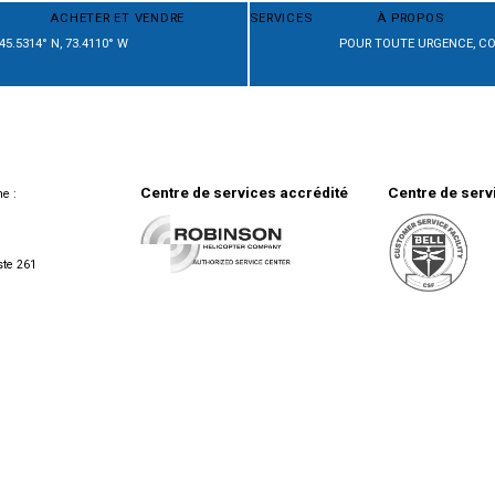
ACHETER ET VENDRE
SERVICES
À PROPOS
45.5314° N, 73.4110° W
POUR TOUTE URGENCE, CO
Centre de services accrédité
Centre de serv
e :
ste 261